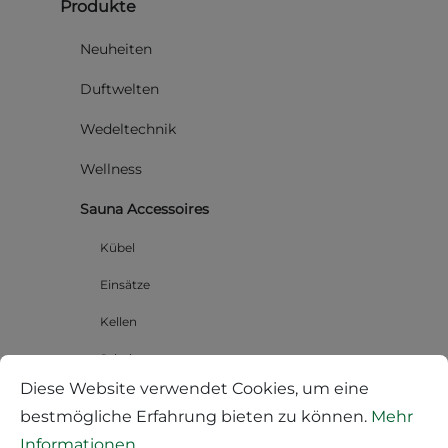
Produkte
Neuheiten
Duftwelten
Wedeltechnik
Wellness
Sauna Accessoires
Kübel
Einsätze
Kellen
Schalen
Diese Website verwendet Cookies, um eine
Brillenablagen
bestmögliche Erfahrung bieten zu können.
Mehr
Aufguss Kugeln
Informationen ...