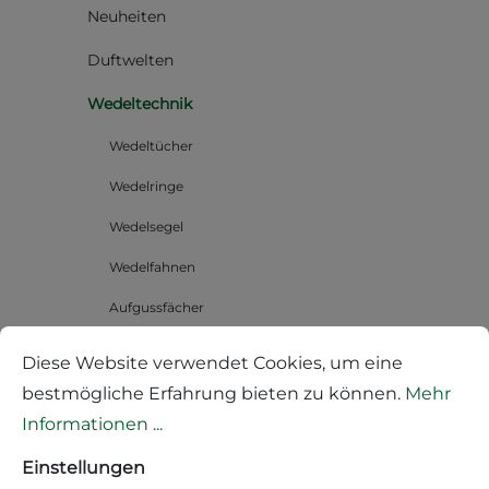
Neuheiten
Duftwelten
Wedeltechnik
Wedeltücher
Wedelringe
Wedelsegel
Wedelfahnen
Aufgussfächer
Ersatzteile für Aufgussfächer
Diese Website verwendet Cookies, um eine
Wellness
bestmögliche Erfahrung bieten zu können.
Mehr
Informationen ...
Sauna Accessoires
Einstellungen
Messgeräte