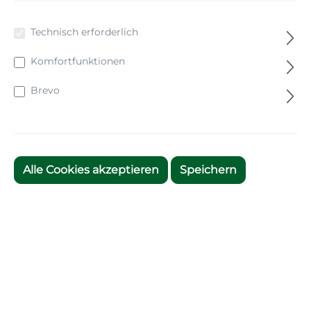
Bodenbeläge
Technisch erforderlich
Liegen und Auflagen
Komfortfunktionen
Textilien und Badeschuhe
Brevo
Wärme, Technik und Licht
Garderobe und Service
Wasser und Hygiene
Alle Cookies akzeptieren
Speichern
Restposten
Download
Über uns
Neuigkeiten
Kontakt