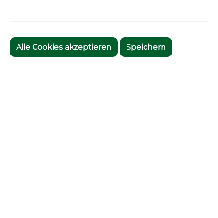
Alle Cookies akzeptieren
Speichern
Zum Merkzettel hinzufügen
Artikelnummer:
3275
Beschreibung