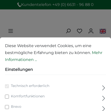
Kundentelefon +49 (0) 6631 - 96 88 0
Produkte
Wasser und Hygiene
Diese Website verwendet Cookies, um eine
Regenbrausen
bestmögliche Erfahrung bieten zu können.
Mehr
Informationen ...
Einstellungen
rain Regenbrause mit
Deckenarm
Technisch erforderlich
Komfortfunktionen
Brevo