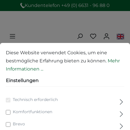
Kundentelefon +49 (0) 6631 - 96 88 0
Produkte
Wedeltechnik
Wedelfahnen
Diese Website verwendet Cookies, um eine
bestmögliche Erfahrung bieten zu können.
Mehr
Informationen ...
Wedelfahne Set 1 "Finnsa
Einstellungen
SaunaART"
Technisch erforderlich
Komfortfunktionen
Brevo