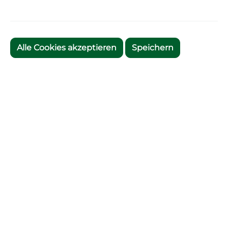
Alle Cookies akzeptieren
Speichern
Zum Merkzettel hinzufügen
Artikelnummer:
7640
Beschreibung
Professionelle Wedelfahnen von FINNSA - Einfach
in der Anwendung Wow-Effekt inklusive.