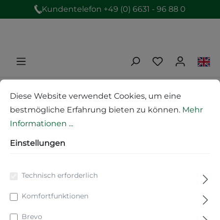
Kundentelefon +49 (0) 6631 - 96 88 0
Produkte
Duftwelten
Diese Website verwendet Cookies, um eine
Düfte und Duftkonzentrate
bestmögliche Erfahrung bieten zu können.
Mehr
Saunaduft auf Bio-Basis
Informationen ...
Einstellungen
BIO Sauna-Duft
Eukalyptus 0,1 l
Technisch erforderlich
Komfortfunktionen
Brevo