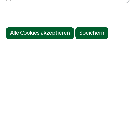
Alle Cookies akzeptieren
Speichern
Zum Merkzettel hinzufügen
Artikelnummer:
639401